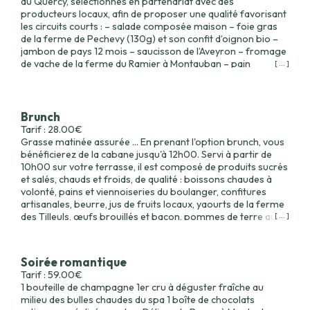
du Quercy, sélectionnés en partenariat avec des
producteurs locaux, afin de proposer une qualité favorisant
les circuits courts : – salade composée maison – foie gras
de la ferme de Pechevy (130g) et son confit d’oignon bio –
jambon de pays 12 mois – saucisson de l’Aveyron – fromage
de vache de la ferme du Ramier à Montauban – pain
[ ... ]
artisanal de la boulangerie Paga à Négrepelisse – dessert
(confectionné par une pâtisserie locale) – 1 bouteille de vin
du domaine de Revel à Vaissac ou du Chateau Les Vignals
(75cl)(possibilité option vin rouge AOC supérieur à 15€) Il
Brunch
vous attendra dans votre logement à l’arrivée, pas besoin de
Tarif : 28.00€
ressortir. + 59€ le panier pour 2 Adaptations possibles pour
Grasse matinée assurée ... En prenant l'option brunch, vous
femme enceinte ou régime sans viande (mais pas
bénéficierez de la cabane jusqu'à 12h00. Servi à partir de
végétarien ou vegan… désolé).
10h00 sur votre terrasse, il est composé de produits sucrés
et salés, chauds et froids, de qualité : boissons chaudes à
volonté, pains et viennoiseries du boulanger, confitures
artisanales, beurre, jus de fruits locaux, yaourts de la ferme
des Tilleuls, œufs brouillés et bacon, pommes de terre au
[ ... ]
four, fruits secs, jambon blanc...
Soirée romantique
Tarif : 59.00€
1 bouteille de champagne 1er cru à déguster fraîche au
milieu des bulles chaudes du spa 1 boîte de chocolats