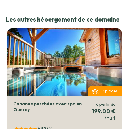
Les autres hébergement de ce domaine
2 places
Cabanes perchées avec spa en
à partir de
Quercy
199.00 €
/nuit
4.95
(4
)