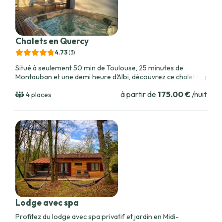
Chalets en Quercy
4.73
(3
)
Situé à seulement 50 min de Toulouse, 25 minutes de
Montauban et une demi heure d'Albi, découvrez ce chalet en
[ ... ]
bois avec spa privatif, nichés au cœur des chênes du
à partir de
175.00 €
/nuit
domaine de la Male.
4 places
Lodge avec spa
Profitez du lodge avec spa privatif et jardin en Midi-