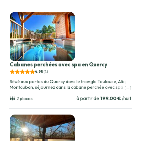
calme absolu, loin du tumulte, au cœur du Tarn-et-
Garonne.
Cabanes perchées avec spa en Quercy
4.95
(4
)
Situé aux portes du Quercy dans le triangle Toulouse, Albi,
Montauban, séjournez dans la cabane perchée avec spa
[ ... ]
privatif et vues splendides sur la vallée du Quercy. Confort
à partir de
199.00 €
/nuit
et détente à 6m de haut.
2 places