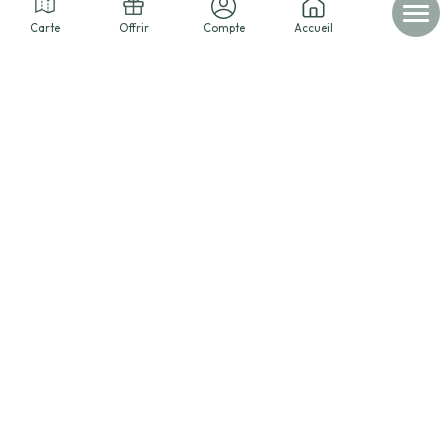
Carte
Offrir
Compte
Accueil
© 2026 - Les cabanes dans les arbres -
Mentions légales
-
Données personnelles
-
Conditions de service
-