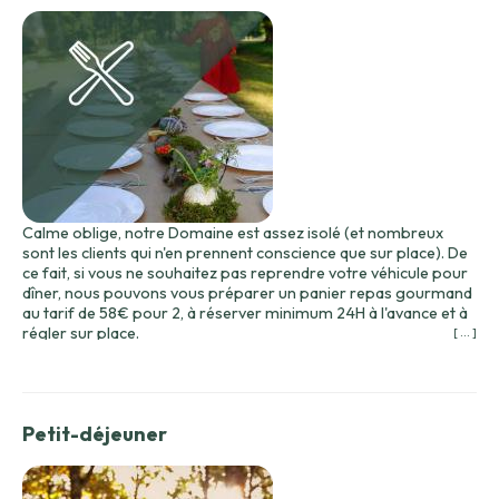
Calme oblige, notre Domaine est assez isolé (et nombreux
sont les clients qui n'en prennent conscience que sur place). De
ce fait, si vous ne souhaitez pas reprendre votre véhicule pour
dîner, nous pouvons vous préparer un panier repas gourmand
au tarif de 58€ pour 2, à réserver minimum 24H à l'avance et à
régler sur place.
[ ... ]
Il sera composé de produits du Quercy, sélectionnés en
partenariat avec des producteurs locaux favorisant ainsi les
circuits courts :
– salade composée maison
Petit-déjeuner
– foie gras (90g) et son confit d'oignons
– jambon de pays
– saucisson
– fromage de vache