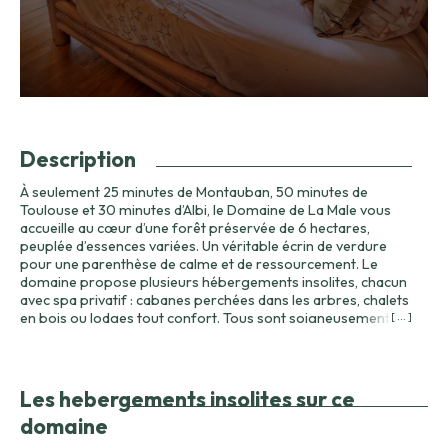
Description
À seulement 25 minutes de Montauban, 50 minutes de
Toulouse et 30 minutes d’Albi, le Domaine de La Male vous
accueille au cœur d’une forêt préservée de 6 hectares,
peuplée d’essences variées. Un véritable écrin de verdure
pour une parenthèse de calme et de ressourcement. Le
domaine propose plusieurs hébergements insolites, chacun
avec spa privatif : cabanes perchées dans les arbres, chalets
en bois ou lodges tout confort. Tous sont soigneusement
[ ... ]
équipés pour votre bien-être : climatisation, mobilier design
signé H&H, machine Tassimo à volonté, TV HD, literie haut de
gamme… Pour agrémenter votre séjour, vous pouvez
commander des paniers repas pour le dîner, et choisir entre
Les hebergements insolites sur ce
un petit-déjeuner traditionnel ou un brunch généreux le
domaine
matin. Que vous veniez en amoureux ou en famille, le
Domaine de La Male vous offre ce nouveau luxe si rare : un