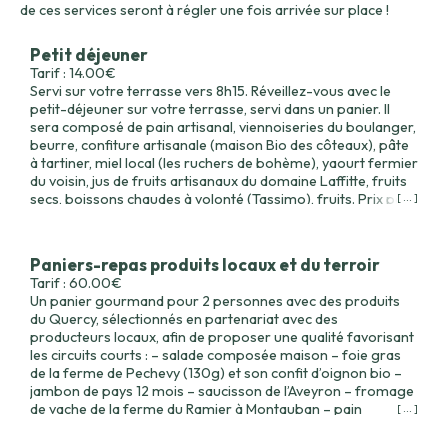
de ces services seront à régler une fois arrivée sur place !
Petit déjeuner
Tarif : 14.00€
Servi sur votre terrasse vers 8h15. Réveillez-vous avec le
petit-déjeuner sur votre terrasse, servi dans un panier. Il
sera composé de pain artisanal, viennoiseries du boulanger,
beurre, confiture artisanale (maison Bio des côteaux), pâte
à tartiner, miel local (les ruchers de bohème), yaourt fermier
du voisin, jus de fruits artisanaux du domaine Laffitte, fruits
secs, boissons chaudes à volonté (Tassimo), fruits. Prix par
[ ... ]
personne
Paniers-repas produits locaux et du terroir
Tarif : 60.00€
Un panier gourmand pour 2 personnes avec des produits
du Quercy, sélectionnés en partenariat avec des
producteurs locaux, afin de proposer une qualité favorisant
les circuits courts : – salade composée maison – foie gras
de la ferme de Pechevy (130g) et son confit d’oignon bio –
jambon de pays 12 mois – saucisson de l’Aveyron – fromage
de vache de la ferme du Ramier à Montauban – pain
[ ... ]
artisanal de la boulangerie Paga à Négrepelisse – dessert
(confectionné par une pâtisserie locale) – 1 bouteille de vin