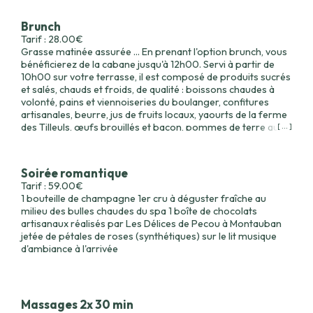
du domaine de Revel à Vaissac ou du Chateau Les Vignals
(75cl)(possibilité option vin rouge AOC supérieur à 15€) Il
Brunch
vous attendra dans votre logement à l’arrivée, pas besoin de
Tarif : 28.00€
ressortir. + 59€ le panier pour 2 Adaptations possibles pour
Grasse matinée assurée ... En prenant l'option brunch, vous
femme enceinte ou régime sans viande (mais pas
bénéficierez de la cabane jusqu'à 12h00. Servi à partir de
végétarien ou vegan… désolé).
10h00 sur votre terrasse, il est composé de produits sucrés
et salés, chauds et froids, de qualité : boissons chaudes à
volonté, pains et viennoiseries du boulanger, confitures
artisanales, beurre, jus de fruits locaux, yaourts de la ferme
des Tilleuls, œufs brouillés et bacon, pommes de terre au
[ ... ]
four, fruits secs, jambon blanc...
Soirée romantique
Tarif : 59.00€
1 bouteille de champagne 1er cru à déguster fraîche au
milieu des bulles chaudes du spa 1 boîte de chocolats
artisanaux réalisés par Les Délices de Pecou à Montauban
jetée de pétales de roses (synthétiques) sur le lit musique
d'ambiance à l'arrivée
Massages 2x 30 min