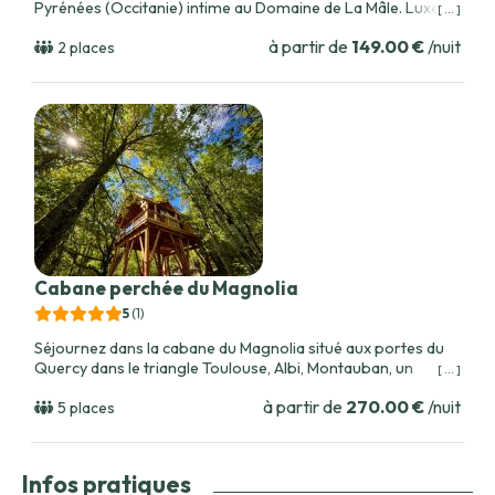
Pyrénées (Occitanie) intime au Domaine de La Mâle. Luxe et
[ ... ]
nature en parfaite harmonie.
à partir de
149.00 €
/nuit
2 places
Cabane perchée du Magnolia
5
(1
)
Séjournez dans la cabane du Magnolia situé aux portes du
Quercy dans le triangle Toulouse, Albi, Montauban, un
[ ... ]
refuge luxueux et confortable pouvant accueillir jusqu'à 5
à partir de
270.00 €
/nuit
personnes. Une expérience unique vous attend !
5 places
Infos pratiques