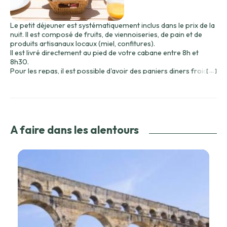
Le petit déjeuner est systématiquement inclus dans le prix de la
nuit. Il est composé de fruits, de viennoiseries, de pain et de
produits artisanaux locaux (miel, confitures).
Il est livré directement au pied de votre cabane entre 8h et
8h30.
Pour les repas, il est possible d'avoir des paniers diners froids,
[ ... ]
servis entre 19h et 19h30, livrés directement au pied de votre
cabane.
Nous proposons différents menus selon la saison (printemps /
été / automne), vous recevrez par mail le menu en vigueur lors
de votre séjour et pourrez faire votre choix parmi trois entrées
/ plats et desserts cuisinés avec des produits de saison.
A faire dans les alentours
Le dîner enfant se compose ainsi :
- Émincé de volaille, riz et courgettes grillées
- Mousse au chocolat
- Jus de fruit 23cl
Nos menus s'adapteront aux personnes qui souffrent
d'intolérances alimentaires, d'allergies et/ou aux femmes
enceintes.
Il convient de nous prévenir lors de votre choix de menu dans
l'espace dédié à cet effet.