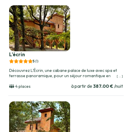
dans un filet suspendu en pleine nature, chaque instant passé
ici devient un souvenir précieux. La proximité avec Toulouse
enrichit davantage votre séjour, vous permettant de vous
immerger dans la culture régionale lors d'excursions
pittoresques. En somme, Dolce & Cabane est plus qu'une
simple retraite; c'est une invitation à lâcher prise et à vivre
pleinement l'instant présent, entouré de luxe et de beauté
naturelle. Préparez-vous à un séjour mémorable où la
sérénité de la nature se marie au raffinement d'un service
personnalisé.
L'écrin
5
(1
)
Découvrez L'Écrin, une cabane palace de luxe avec spa et
terrasse panoramique, pour un séjour romantique en
[ ... ]
harmonie avec la nature.
à partir de
387.00 €
/nuit
4 places