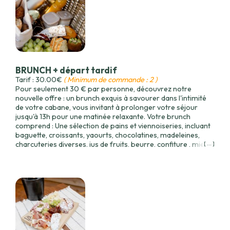
caramel Crumble pommes fruits rouges 1 bouteille de vin à
choisir dans la cave à vin de votre cabane La composition
peut légèrement varier selon les produits de saison
disponibles. Bon appétit !
BRUNCH + départ tardif
Tarif : 30.00€
( Minimum de commande : 2 )
Pour seulement 30 € par personne, découvrez notre
nouvelle offre : un brunch exquis à savourer dans l'intimité
de votre cabane, vous invitant à prolonger votre séjour
jusqu'à 13h pour une matinée relaxante. Votre brunch
comprend : Une sélection de pains et viennoiseries, incluant
baguette, croissants, yaourts, chocolatines, madeleines,
charcuteries diverses, jus de fruits, beurre, confiture , miel et
[ ... ]
salades de fruits frais. La composition peut légèrement
varier selon les produits de saison disponibles.