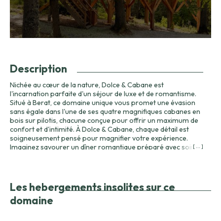
Description
Nichée au cœur de la nature, Dolce & Cabane est
l'incarnation parfaite d'un séjour de luxe et de romantisme.
Situé à Berat, ce domaine unique vous promet une évasion
sans égale dans l'une de ses quatre magnifiques cabanes en
bois sur pilotis, chacune conçue pour offrir un maximum de
confort et d'intimité. À Dolce & Cabane, chaque détail est
soigneusement pensé pour magnifier votre expérience.
Imaginez savourer un dîner romantique préparé avec soin,
[ ... ]
déposé directement à votre cabane, ou encore déguster un
brunch copieux avec vue sur les paysages environnants.
Chaque cabane dispose de prestations haut de gamme avec
un spa privatif, promettant des moments de détente en
Les hebergements insolites sur ce
toute quiétude. Au-delà du confort somptueux des
domaine
hébergements, le domaine offre un cadre naturel
exceptionnel. Que ce soit pour admirer un lever de soleil
depuis votre terrasse panoramique ou pour vous prélasser