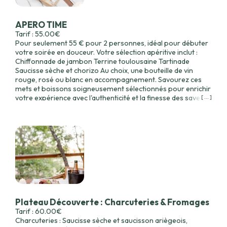
APERO TIME
Tarif : 55.00€
Pour seulement 55 € pour 2 personnes, idéal pour débuter
votre soirée en douceur. Votre sélection apéritive inclut :
Chiffonnade de jambon Terrine toulousaine Tartinade
Saucisse sèche et chorizo Au choix, une bouteille de vin
rouge, rosé ou blanc en accompagnement. Savourez ces
mets et boissons soigneusement sélectionnés pour enrichir
votre expérience avec l'authenticité et la finesse des saveurs
[ ... ]
toulousaines La composition peut légèrement varier selon
les produits de saison disponibles.
Plateau Découverte : Charcuteries & Fromages
Tarif : 60.00€
Charcuteries : Saucisse sèche et saucisson ariègeois,