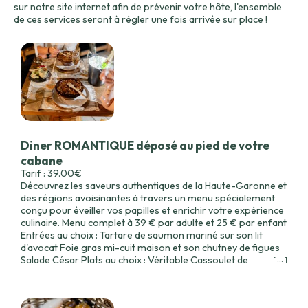
sur notre site internet afin de prévenir votre hôte, l'ensemble
de ces services seront à régler une fois arrivée sur place !
Diner ROMANTIQUE déposé au pied de votre
cabane
Tarif : 39.00€
Découvrez les saveurs authentiques de la Haute-Garonne et
des régions avoisinantes à travers un menu spécialement
conçu pour éveiller vos papilles et enrichir votre expérience
culinaire. Menu complet à 39 € par adulte et 25 € par enfant
Entrées au choix : Tartare de saumon mariné sur son lit
d'avocat Foie gras mi-cuit maison et son chutney de figues
Salade César Plats au choix : Véritable Cassoulet de
[ ... ]
Castelnaudary (minimum 2 personnes) Parmentier de confit
de canard Colin aux petits légumes Desserts au choix : Tarte
citron meringuée Macaron chocolat au coeur coulant