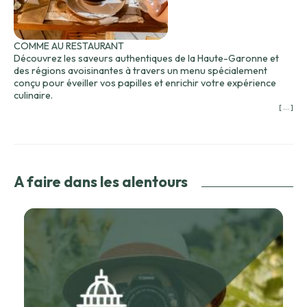
COMME AU RESTAURANT
Découvrez les saveurs authentiques de la Haute-Garonne et
des régions avoisinantes à travers un menu spécialement
conçu pour éveiller vos papilles et enrichir votre expérience
culinaire.
[ ... ]
Menu complet à 39 € par adulte et 25 € par enfant
Entrées au choix :
Tartare de saumon mariné sur son lit d'avocat
Foie gras mi-cuit maison et son chutney de figues
A faire dans les alentours
Salade César
Plats au choix :
Veritable Cassoulet de Castelnaudary (minimum 2 personnes)
Parmentier de confit de canard
Colin aux petits légumes
Desserts au choix :
Tarte citron meringuée
Macaron chocolat au coeur coulant caramel
Crumble pommes fruits rouges