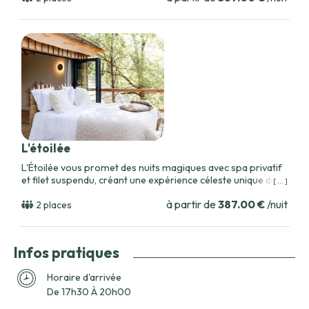
L'étoilée
L'Étoilée vous promet des nuits magiques avec spa privatif
et filet suspendu, créant une expérience céleste unique dans
[ ... ]
une cabane de luxe.
à partir de
387.00 €
/nuit
2 places
Infos pratiques
Horaire d'arrivée
De 17h30 À 20h00