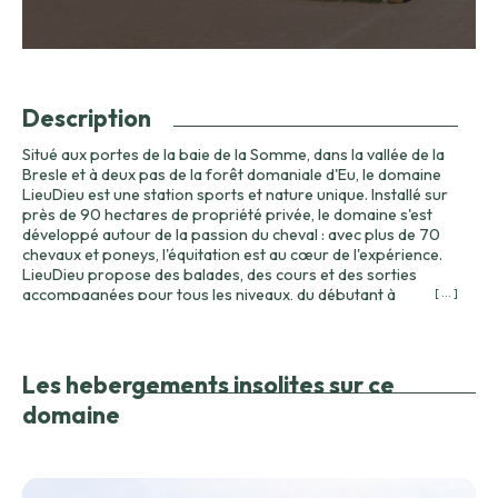
Description
Situé aux portes de la baie de la Somme, dans la vallée de la
Bresle et à deux pas de la forêt domaniale d'Eu, le domaine
LieuDieu est une station sports et nature unique. Installé sur
près de 90 hectares de propriété privée, le domaine s'est
développé autour de la passion du cheval : avec plus de 70
chevaux et poneys, l'équitation est au cœur de l'expérience.
LieuDieu propose des balades, des cours et des sorties
accompagnées pour tous les niveaux, du débutant à
[ ... ]
l'amateur confirmé. Le domaine se distingue aussi par ses
deux téléskis nautiques qui permettent de conjuguer
équitation et glisse : wakeboard et activités nautiques sont
proposés pour compléter un séjour riche en sensations. Les
Les hebergements insolites sur ce
étangs et plans d'eau offrent un cadre apaisant pour les
domaine
activités de paddle et pédalo, ainsi que pour l'observation de
la nature. Les hébergements insolites du domaine, dont des
maisons flottantes, garantissent une immersion totale au
cœur d'un environnement naturel préservé. Chaque
logement est pensé pour le confort : cuisine équipée, salle