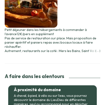
Petit déjeuner dans les hébergements à commander à
l'avance12€/pers en supplément
Pas de service de restauration sur place. Mais proposition de
panier apéritif et paniers repas avec bocaux locaux à faire
réchauffer.
Autrement, restaurants sur la coté : Mers les Bains, Saint Valéry
[ ... ]
Sur Somme, Cayeux sur Mer.
A faire dans les alentours
À proximité du domaine
A cheval, à pied, à vélo ou sur l’eau, vous pourrez
découvrir le domaine du LieuDieu de différentes
manières, seul ou accompagné pour en dénicher