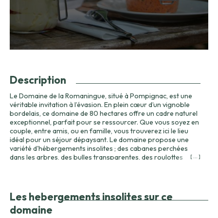
Description
Le Domaine de la Romaningue, situé à Pompignac, est une
véritable invitation à l’évasion. En plein cœur d’un vignoble
bordelais, ce domaine de 80 hectares offre un cadre naturel
exceptionnel, parfait pour se ressourcer. Que vous soyez en
couple, entre amis, ou en famille, vous trouverez ici le lieu
idéal pour un séjour dépaysant. Le domaine propose une
variété d'hébergements insolites ; des cabanes perchées
dans les arbres, des bulles transparentes, des roulottes
[ ... ]
charmantes et même des tonneaux, pour une expérience
singulière. Les visiteurs peuvent profiter d’un large éventail
d’activités. Pour les amateurs de tranquillité, de paisibles
balades à travers le domaine permettront de découvrir la
Les hebergements insolites sur ce
faune et la flore locales. De plus, des équipements comme
domaine
des vélos et des jeux de société sont à disposition pour des