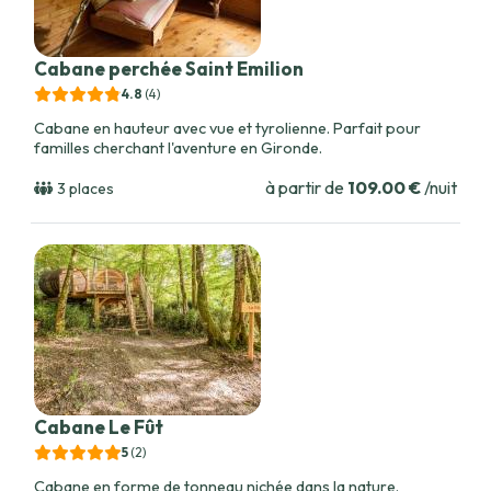
Cabane perchée Saint Emilion
4.8
(4
)
Cabane en hauteur avec vue et tyrolienne. Parfait pour
familles cherchant l'aventure en Gironde.
à partir de
109.00 €
/nuit
3 places
Cabane Le Fût
5
(2
)
Cabane en forme de tonneau nichée dans la nature.