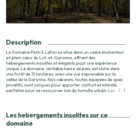
Description
Le Domaine Pech & Lafon se situe dans un cadre enchanteur
en plein cœur du Lot-et-Garonne, offrant des
hébergements insolites et élégants pour une expérience
unique. Le domaine, véritable havre de paix, est niché dans
une forêt de 15 hectares, avec une vue imprenable sur la
vallée de la Garonne. Nos cabanes, toutes équipées de spas
privatifs, sont conçues pour apporter confort et intimité,
parfaites pour se ressourcer loin du tumulte urbain. Les
[ ... ]
hébergements au Domaine Pech & Lafon se distinguent par
leur standing élevé, où chaque détail a été soigneusement
pensé pour offrir une expérience inoubliable. La piscine à
débordement, surplombant le paysage vallonné, ajoute une
Les hebergements insolites sur ce
touche de luxe supplémentaire. En prolongeant votre séjour,
domaine
vous aurez l'occasion de profiter de diverses activités
proposées sur place, comme des soins bien-être ou des
paniers gourmands que vous pourrez déguster sur la