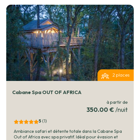
terrasse de votre cabane. Tout est réuni pour des moments
de détente absolue. Delphine et Romain se feront un plaisir
de vous accueillir et de vous faire découvrir les charmes de
leur domaine. Ce lieu est une invitation à la relaxation, idéale
pour ceux qui recherchent un cadre exceptionnel pour se
détendre et renouer avec la nature. Le Domaine Pech &
Lafon promet une parenthèse de sérénité et de bien-être,
où luxe et nature se rencontrent pour créer des souvenirs
impérissables.
2 places
Cabane Spa OUT OF AFRICA
à partir de
350.00 €
/nuit
5
(1
)
Ambiance safari et détente totale dans la Cabane Spa
Out of Africa avec spa privatif. Idéal pour évasion et