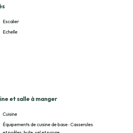
ès
Escalier
Echelle
ine et salle à manger
Cuisine
Équipements de cuisine de base : Casseroles
et poêles, huile, sel et poivre