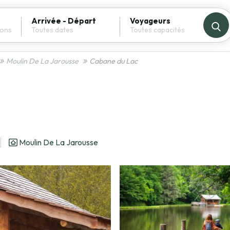
Arrivée - Départ
Voyageurs
Moulin De La Jarousse
Cabane du Lac
Moulin De La Jarousse