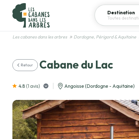
Destination
Les cabanes dans les arbres
Dordogne, Périgord & Aquitaine
Cabane du Lac
Retour
4.8
(1
avis
)
Angoisse (Dordogne - Aquitaine)