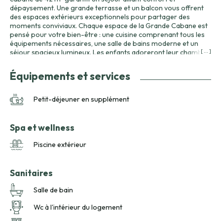
dépaysement. Une grande terrasse et un balcon vous offrent
des espaces extérieurs exceptionnels pour partager des
moments conviviaux. Chaque espace de la Grande Cabane est
pensé pour votre bien-être : une cuisine comprenant tous les
équipements nécessaires, une salle de bains moderne et un
séjour spacieux lumineux. Les enfants adoreront leur chambre
[ ... ]
et pourront profiter des jeux en plein air mis à leur disposition.
Profitez des nombreuses activités proposées sur le domaine :
Équipements et services
piscine, randonnées et visites des sites historiques
environnants. Ne manquez pas la boutique de produits locaux
où vous pourrez vous laisser tenter par le savoureux miel
Petit-déjeuner en supplément
périgourdin et les noix cultivées sur place. Pour agrémenter
votre séjour, des paniers repas élaborés à partir de produits du
terroir vous sont proposés. Le soir, détendez-vous en famille
Spa et wellness
sur la terrasse, en observant les étoiles et en dégustant un
repas typiquement régional. La Grande Cabane vous promet
Piscine extérieur
des souvenirs inoubliables au cœur de la nature.
Sanitaires
Salle de bain
Wc à l'intérieur du logement