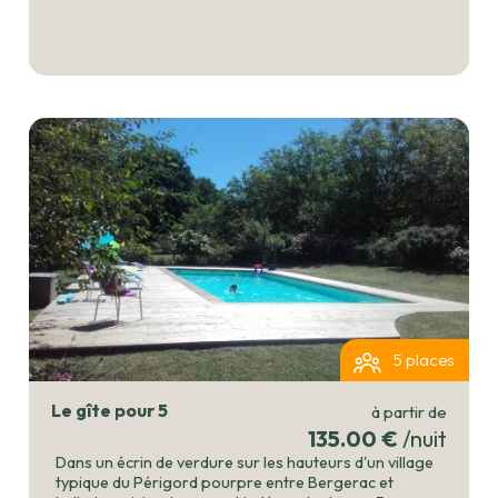
pièces de 37m², il est idéal pour un couple avec un
bébé ou enfant de - 3 ans. Il se compose d'une
chambre indépendante avec lit Queen size, avec salle
de douche et wc attenants, et d'un séjour cuisine. La
propriété offre une grande piscine partagée (de mi-
juin à mi-septembre), 12 ha de prairies, des bois et un
chemin de randonnée qui longe la noyeraie qui
produit les noix dont nous faisons de l'huile.
Production de miel sur place et boutique de produits
locaux + animations en saison (goûter fermier, atelier
cire). Rivière Dordogne, golf, restaurants, sites
touristiques et tous commerces à quelques km
seulement.
5 places
Le gîte pour 5
à partir de
135.00 €
/nuit
Dans un écrin de verdure sur les hauteurs d'un village
typique du Périgord pourpre entre Bergerac et