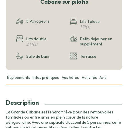
Cabane sur pilotis
5 Voyageurs
Lits 1 place
1 lit(s)
Lits double
Petit-déjeuner en
2 lit(s)
supplément
Salle de bain
Terrasse
Équipements
Infos pratiques
Vos hôtes
Activités
Avis
Description
La Grande Cabane est l'endroit rêvé pour des retrouvailles
familiales ou entre amis en plein cœur de la nature
périgourdine. Avec une capacité d'accueil de 5 personnes, cette
cabane de 42 m² garantit un séjour alliant confort et