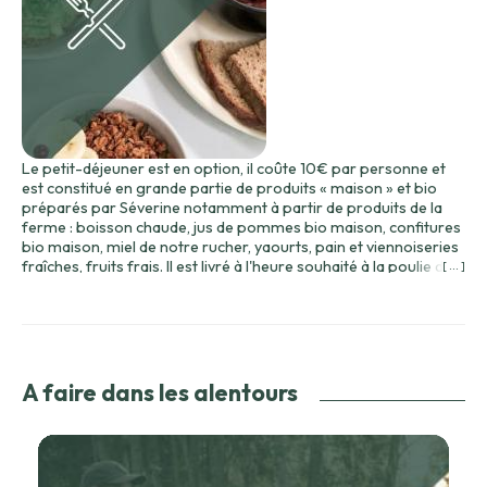
Le petit-déjeuner est en option, il coûte 10€ par personne et
est constitué en grande partie de produits « maison » et bio
préparés par Séverine notamment à partir de produits de la
ferme : boisson chaude, jus de pommes bio maison, confitures
bio maison, miel de notre rucher, yaourts, pain et viennoiseries
fraîches, fruits frais. Il est livré à l'heure souhaité à la poulie de
[ ... ]
la cabane.
Le pain et les viennoiseries viennent de la boulangerie voisine
(2km).
Le petit déjeuner est à réserver la veille et sera livré à la poulie
de la cabane entre 8h et 10h à votre convenance ou au gîte.
Pour vos apéros ou repas gourmands, nous vous préparons
A faire dans les alentours
des paniers constitués notamment de conserves de canard du
domaine de Barbe, de vins du domaine du siorac, livré à la
poulie. Nous vous envoyons la liste sur simple demande.
Le très bon restaurant gastronomique du Château Les Merles
se trouve tout près (mois d'1km en voiture). D'autres tables