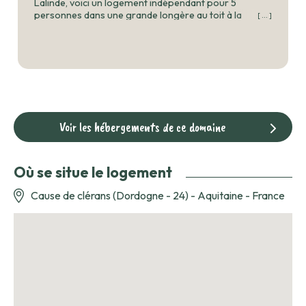
Lalinde, voici un logement indépendant pour 5
personnes dans une grande longère au toit à la
[ ... ]
Mansard, au calme, idéal pour 2 couples ou une
famille avec enfants. La propriété offre une grande
piscine, 12ha de prairies, des bois et un chemin de
randonnée qui longe la noyeraie qui produit les noix
dont nous faisons de l'huile. Rivière Dordogne, golf,
restaurants et tous commerces à quelques km...
Voir les hébergements de ce domaine
Où se situe le logement
Cause de clérans (Dordogne - 24) - Aquitaine - France