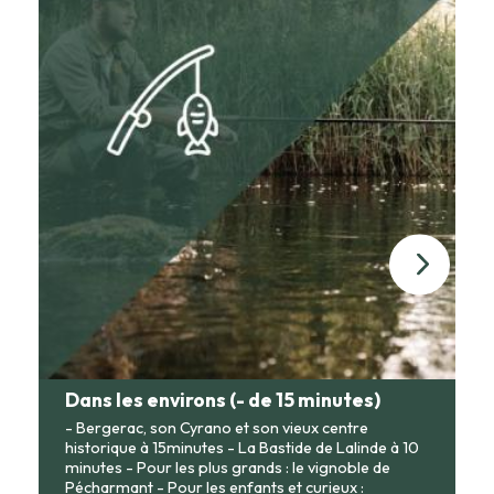
sont disponibles dans les alentours (Les Marronniers à
Lanquais - terroir et belle terrasse, Le Relais à Saint Sauveur, ).
Nous réservons pour vous si vous le souhaitez.
Pour des repas plus simples, Happy'zza vous concocte de très
bonnes pizzas à emporter et notre boulanger de Saint
Capraise propose ses pains, pâtisseries et des nems à
commander.
Sur place :
- Pour les curieux : visite et dégustation de produits de
l'exploitation sur demande avec les hôtes
Dans les environs (- de 15 minutes)
- Bergerac, son Cyrano et son vieux centre
historique à 15minutes - La Bastide de Lalinde à 10
minutes - Pour les plus grands : le vignoble de
Pécharmant - Pour les enfants et curieux :