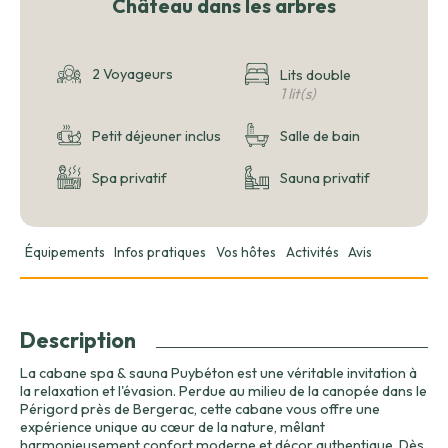
Château dans les arbres
2 Voyageurs
Lits double
1 lit(s)
Petit déjeuner inclus
Salle de bain
Spa privatif
Sauna privatif
Équipements
Infos pratiques
Vos hôtes
Activités
Avis
Description
La cabane spa & sauna Puybéton est une véritable invitation à
la relaxation et l'évasion. Perdue au milieu de la canopée dans le
Périgord près de Bergerac, cette cabane vous offre une
expérience unique au cœur de la nature, mêlant
harmonieusement confort moderne et décor authentique. Dès