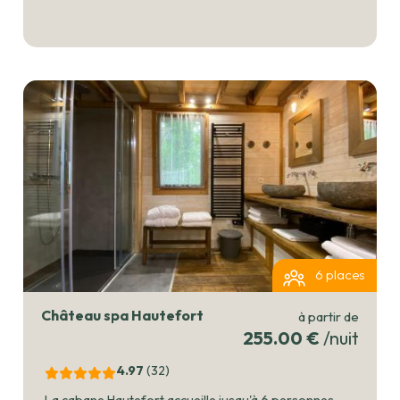
6 places
Château spa Hautefort
à partir de
255.00 €
/nuit
4.97
(32
)
La cabane Hautefort accueille jusqu'à 6 personnes