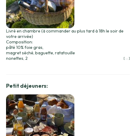
Livré en chambre (à commander au plus tard à 18h le soir de
votre arrivée)
Composition:
pâté 10% foie gras,
magret séché, baguette, ratatouille
nonettes, 2
[ ... ]
bouteilles de vin (Pécharmant 50 cL et Monbazillac 37,50 cL)
â - 65 € pour 2 personnes
Petit déjeuners: