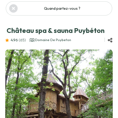
Quand partez-vous ?
Château spa & sauna Puybéton
4.96
(65
)
Domaine De Puybeton