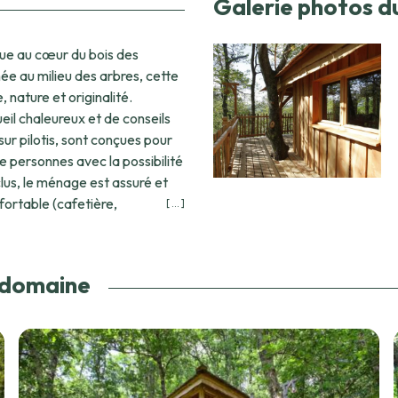
Galerie photos d
ue au cœur du bois des
e au milieu des arbres, cette
 nature et originalité.
eil chaleureux et de conseils
re personnes avec la possibilité
lus, le ménage est assuré et
fortable (cafetière,
[ ... ]
nt acceptés, ce qui permet de
 la flore, lecture et jeux de
e domaine
a nature, les chemins de
de découvrir des paysages
 champignons. Plusieurs
e équestre (possibilité
t soins de bien-être proposés
ane (réflexologie, massages