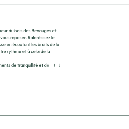
coeur du bois des Benauges et
vous reposer. Ralentissez le
se en écoutant les bruits de la
tre rythme et à celui de la
ents de tranquillité et de
[ ... ]
 la faune et la flore variée du
 le bois des Benauges, tout
ironnant vous feront
es sur les différents chemins
es.
che de bolets de Bordeaux
idité de la saison ! Ils