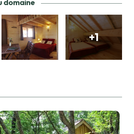
u domaine
+1