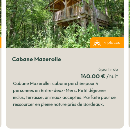
é, vaut également le détour
rment à 11:00. Que vous veniez
week-end entre amis, la Cabane
ur de l'Entre-deux-Mers.
4 places
Cabane Mazerolle
à partir de
140.00 €
/nuit
Cabane Mazerolle : cabane perchée pour 4
personnes en Entre-deux-Mers. Petit déjeuner
inclus, terrasse, animaux acceptés. Parfaite pour se
ressourcer en pleine nature près de Bordeaux.