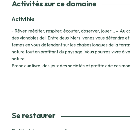
Activités sur ce domaine
Activités
« Rêver, méditer, respirer, écouter, observer, jouer… » :Au 
des vignobles de l'Entre deux Mers, venez vous détendre et 
temps en vous détendant sur les chaises longues de la terras
nature tout en profitant du paysage. Vous pourrez vivre à vo
nature.
Prenez un livre, des jeux des sociétés et profitez de ces mom
bien- être en couple, entre amis ou en famille.
Randonnée pédestre : Vous pourrez vous balader et découvrir
bois des Benauges, un chemin de randonnée passe à travers
près des cabanes. Les nombreux chemins de randonnées env
découvrir la région. Vous trouverez dans les cabanes des livr
de randonnée aux alentours des cabanes ainsi que des cart
Se restaurer
Cueillette de champignons : Vous pourrez partir à la recher
(Cèpes) durant les mois de septembre et d'octobre, selon l'hum
arrivent en nombre !