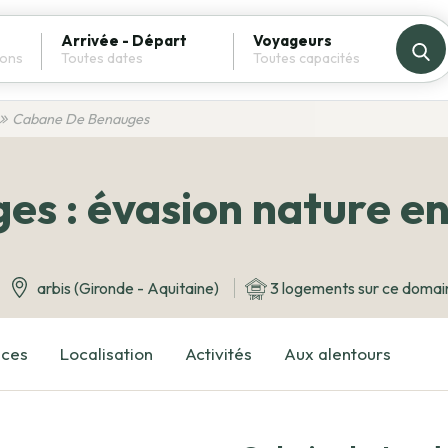
Arrivée - Départ
Voyageurs
Cabane De Benauges
es : évasion nature e
arbis (Gironde - Aquitaine)
3 logements sur ce domai
ices
Localisation
Activités
Aux alentours