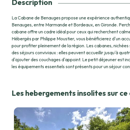
Description
La Cabane de Benauges propose une expérience authentiq
Benauges, entre Marmande et Bordeaux, en Gironde. Perché
cabane offre un cadre idéal pour ceux qui recherchent calme,
Hébergés par Philippe Moustier, vous bénéficierez d'un accu
pour profiter pleinement de la région. Les cabanes, nichées sur pilotis, sont conçues pour
des séjours conviviaux : elles peuvent accueillir jusqu'à quat
d'ajouter des couchages d'appoint. Le petit déjeuner est inc
les équipements essentiels sont présents pour un séjour con
réfrigérateur, chauffage, wifi, linge de lit). Les animaux so
venir en famille avec son compagnon à quatre pattes. Le domaine est idéal pour ralentir :
chaises longues sur la terrasse, observation de la faune et de
Les hebergements insolites sur c
société pour des moments partagés. Pour les amoureux de l
randonnée traversent le bois des Benauges et permettent 
variés. À l'automne, la cueillette des cèpes attire les amateurs de
activités complètent l'offre : promenades à cheval avec guid
d'accueillir vos chevaux), pêche dans la rivière de l'Œille, e
par une esthéticienne professionnelle directement à la cab