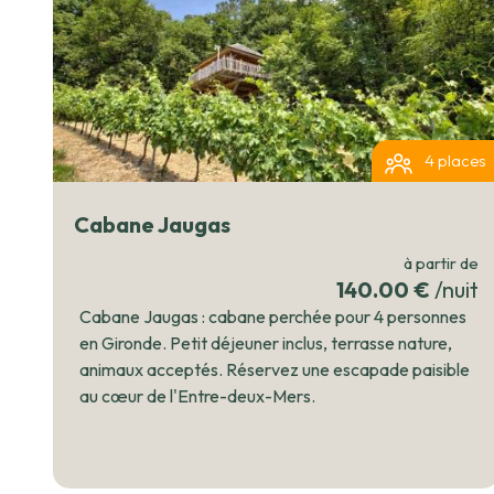
aux huiles végétales). Le château des Benauges, à proximit
pour son architecture et son histoire. Les arrivées se font entre 16:00 et 20:00 et les
départs avant 11:00. Les réservations pour le jour même fe
pour une escapade romantique, un séjour en famille ou un 
de Benauges promet une parenthèse ressourçante au cœ
4 places
Cabane Jaugas
à partir de
140.00 €
/nuit
Cabane Jaugas : cabane perchée pour 4 personnes
en Gironde. Petit déjeuner inclus, terrasse nature,
animaux acceptés. Réservez une escapade paisible
au cœur de l'Entre-deux-Mers.