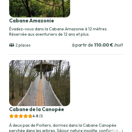
Cabane Amazonie
Évadez-vous dans la Cabane Amazonie à 12 mètres.
Réservée aux aventuriers de 12 ans et plus.
à partir de
110.00 €
/nuit
2 places
Cabane de la Canopée
4.8
(3
)
À deux pas de Poitiers, dormez dans la Cabane Canopée
perchée dans les arbres. Séjour nature insolite, confortable
[ ... ]