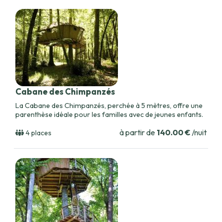
ou les petits-déjeuners livrés à votre cabane, soulignent
l’attention portée à votre bien-être. Après une journée à
explorer les jardins, l'Adventure Game vous propose une
aventure immersive à travers un parcours énigmatique. Ce
domaine est idéal pour des vacances ressourçantes. Prenez
le temps de vous reconnecter avec la nature tout en
savourant le luxe discret d'un hébergement en cabine. Que
ce soit pour un week-end ou des vacances prolongées, le
Parc de la Belle promet une expérience inoubliable, loin de
l'agitation urbaine.
Cabane des Chimpanzés
La Cabane des Chimpanzés, perchée à 5 mètres, offre une
parenthèse idéale pour les familles avec de jeunes enfants.
à partir de
140.00 €
/nuit
4 places