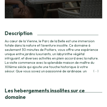
Description
Au cœur de la Vienne, le Parc de la Belle est une immersion
totale dans la nature et l'aventure insolite. Ce domaine à
seulement 30 minutes de Poitiers, vous offre une expérience
unique entre jardins luxuriants, un labyrinthe végétal
intriguant, et diverses activités en plein accord avec la nature.
La visite commence avec la splendide maison de maître du
XIXème siècle qui ajoute une touche historique à votre
séjour. Que vous soyez un passionné de jardinage, un
[ ... ]
aventurier en quête d'émotions ou simplement à la
recherche d'un séjour en famille, le Parc de la Belle saura
éveiller tous vos sens. Avec 15 cabanes perchées dans les
arbres, allant de 2 à 6 personnes, vous aurez l'occasion de
Les hebergements insolites sur ce
vivre dans un environnement qui se fond harmonieusement
domaine
dans le parc. Le séjour au parc est agrémenté par des
installations pensées pour le confort moderne tout en
respectant l'écosystème. Les fameux apéritifs du domaine,