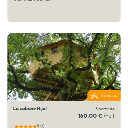
2 places
La cabane Nijal
à partir de
160.00 €
/nuit
5
(1
)