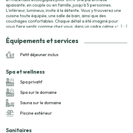
apaisante, en couple ou en famille, jusqu’à 5 personnes.
L’intérieur, lumineux, invite à la détente. Vous y trouverez une
cuisine toute équipée, une salle de bain, ainsi que des
couchages confortables. Chaque détail a été imaginé pour
vous faire sentir comme chez vous, dans un cadre calme et
[ ... ]
ressourçant. À l’extérieur, une large terrasse vous accueille
avec son spa privatif en bois, idéal pour savourer les levers ou
Équipements et services
couchers de soleil. Durant votre séjour, vous pourrez explorer
les petits chemins alentours, partir en randonnée ou
simplement vous perdre dans les sons et les parfums de la
Petit déjeuner inclus
campagne bretonne. Le spa du Domaine, avec ses massages
réputés et son sauna, complète l’expérience pour un séjour axé
sur la détente et la reconnexion à soi. Neizh est plus qu’une
Spa et wellness
cabane : c’est une invitation à ralentir, à vivre intensément
l’instant présent, et à retrouver cette harmonie simple et
Spa privatif
essentielle que seule la nature sait offrir.
Spa sur le domaine
Sauna sur le domaine
Piscine extérieur
Sanitaires