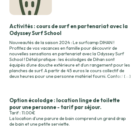
Activités : cours de surf en partenariat avec la
Odyssey Surf School
Nouveautés de la saison 2024 : Le surfcamp DIHAN !
Profitez de vos vacances en famille pour découvrir de
nouvelles sensations en partenariat avec la Odyssey Surf
School ! Détail pratique : les écolodges de Dihan sont
équipés d’une douche extérieure et d’un rangement pour les
planches de surf. A partir de 45 euros le cours collectif de
deux heures pour une personne matériel fourni. Contactez-
[ ... ]
nous au 06 81 10 06 43 pour réserver votre cours !
Option écolodge : location linge de toilette
pour une personne - tarif par séjour.
Tarif : 11.00€
La location d'une parure de bain comprend un grand drap
de bain et une petite serviette.