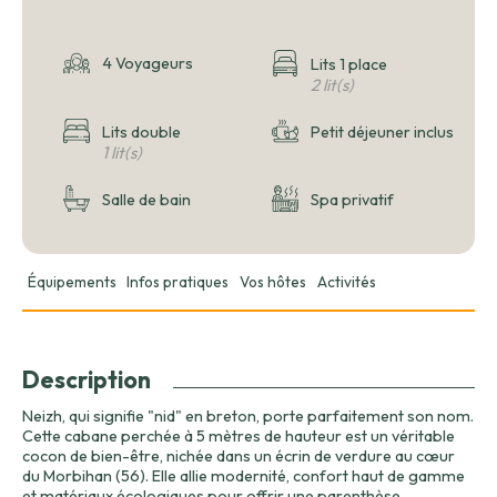
4 Voyageurs
Lits 1 place
2 lit(s)
Lits double
Petit déjeuner inclus
1 lit(s)
Salle de bain
Spa privatif
Équipements
Infos pratiques
Vos hôtes
Activités
Description
Neizh, qui signifie "nid" en breton, porte parfaitement son nom.
Cette cabane perchée à 5 mètres de hauteur est un véritable
cocon de bien-être, nichée dans un écrin de verdure au cœur
du Morbihan (56). Elle allie modernité, confort haut de gamme
et matériaux écologiques pour offrir une parenthèse