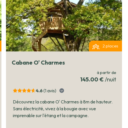
2 places
Cabane O' Charmes
à partir de
145.00 €
/nuit
4.6
(1
avis
)
Découvrez la cabane O' Charmes à 8m de hauteur.
Sans électricité, vivez à la bougie avec vue
imprenable sur l'étang et la campagne.