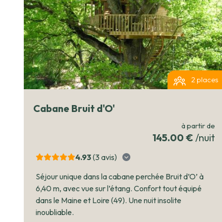
2 places
Cabane Bruit d'O'
à partir de
145.00 €
/nuit
4.93
(3
avis
)
Séjour unique dans la cabane perchée Bruit d’O’ à
6,40 m, avec vue sur l’étang. Confort tout équipé
dans le Maine et Loire (49). Une nuit insolite
inoubliable.