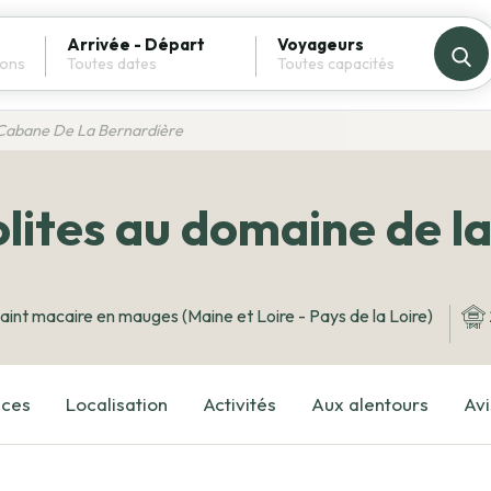
Arrivée - Départ
Voyageurs
Cabane De La Bernardière
lites au domaine de l
aint macaire en mauges (Maine et Loire - Pays de la Loire)
ices
Localisation
Activités
Aux alentours
Avi