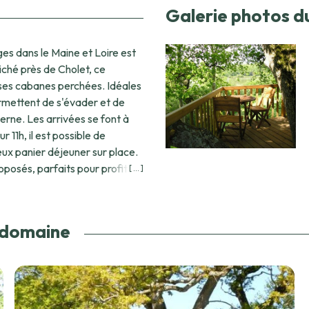
Galerie photos d
es dans le Maine et Loire est
iché près de Cholet, ce
ses cabanes perchées. Idéales
rmettent de s'évader et de
erne. Les arrivées se font à
r 11h, il est possible de
ux panier déjeuner sur place.
posés, parfaits pour profiter
[ ... ]
tre compagnon à quatre
vrez des activités prisées
e domaine
 visites culturelles dans des
gique parmi les étoiles et
 de cet écrin de verdure. Que
e de la Bernardière est la
e la nature angevine.