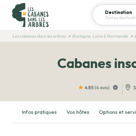
Destination
Les cabanes dans les arbres
Bretagne, Loire & Normandie
Cabanes inso
4.85
(4
avis
)
S
Infos pratiques
Vos hôtes
Options et serv