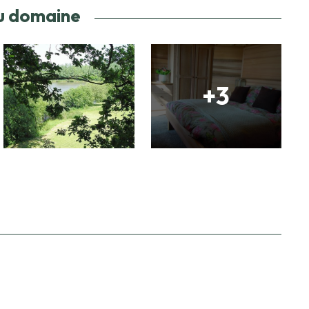
u domaine
+3