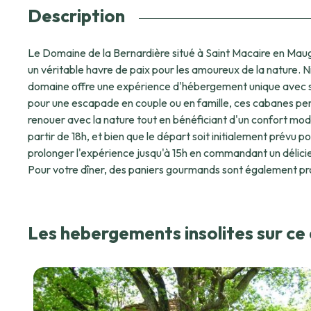
Description
Le Domaine de la Bernardière situé à Saint Macaire en Maug
un véritable havre de paix pour les amoureux de la nature. N
domaine offre une expérience d'hébergement unique avec 
pour une escapade en couple ou en famille, ces cabanes pe
renouer avec la nature tout en bénéficiant d'un confort mod
partir de 18h, et bien que le départ soit initialement prévu pou
prolonger l'expérience jusqu'à 15h en commandant un délicie
Pour votre dîner, des paniers gourmands sont également pro
d'un repas en pleine nature. Le Domaine de la Bernardière accepte également les
animaux, vous permettant de vivre cette aventure avec vo
pattes. Pendant votre séjour, explorez les environs et décou
Les hebergements insolites sur c
comme le canoë sur la Loire, une partie de golf ou encore des
lieux célèbres comme le Puy du Fou. Offrez-vous une nuit ma
profitez d'une parenthèse de sérénité et de détente au sein
vous soyez en quête de romantisme ou d'aventure, le Domain
destination parfaite pour vous ressourcer en plein cœur d