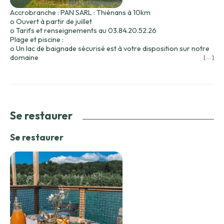
Accrobranche : PAN SARL : Thiénans à 10km
o Ouvert à partir de juillet
o Tarifs et renseignements au 03.84.20.52.26
Plage et piscine :
o Un lac de baignade sécurisé est à votre disposition sur notre
domaine
[ ... ]
o La piscine découverte du camping est accessible sous
présentation de votre bracelet pendant la durée de votre
séjour
4 km de chemin parcourent notre domaine. Vous pourrez vous
y promener et/ou louer des vélos pour visiter les alentours
Se restaurer
Se restaurer