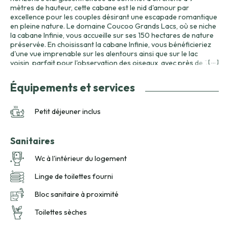
mètres de hauteur, cette cabane est le nid d'amour par
excellence pour les couples désirant une escapade romantique
en pleine nature. Le domaine Coucoo Grands Lacs, où se niche
la cabane Infinie, vous accueille sur ses 150 hectares de nature
préservée. En choisissant la cabane Infinie, vous bénéficieriez
d'une vue imprenable sur les alentours ainsi que sur le lac
voisin, parfait pour l'observation des oiseaux, avec près de 70
[ ... ]
espèces répertoriées. Dotée d'un intérieur simple et
confortable, la cabane est équipée d'un lit double et de toilettes
Équipements et services
sèches, assurant une expérience essentiellement écologique et
responsable. Le petit-déjeuner inclus, composé de produits
locaux, sera livré directement à votre cabane, vous permettant
Petit déjeuner inclus
de débuter chaque matin dans la douceur et la détente. Pour
agrémenter votre séjour, le domaine offre une large variété
d'activités allant de la randonnée à l'accrobranche, toutes à
Sanitaires
proximité immédiate de votre cabane. Profitez de moments
inoubliables dans un cadre verdoyant qui respire la paix et la
Wc à l'intérieur du logement
nature. La cabane Infinie vous promet une expérience unique
de détente et de reconnexion au naturel.
Linge de toilettes fourni
Bloc sanitaire à proximité
Toilettes sèches