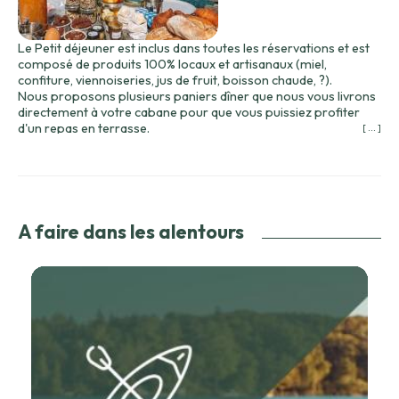
Le Petit déjeuner est inclus dans toutes les réservations et est
composé de produits 100% locaux et artisanaux (miel,
confiture, viennoiseries, jus de fruit, boisson chaude, ?).
Nous proposons plusieurs paniers dîner que nous vous livrons
directement à votre cabane pour que vous puissiez profiter
d'un repas en terrasse.
[ ... ]
Le diner terroir composé de :
Truite du Jura en croûte d'herbe
Assortiment de charcuterie traditionnelle
Assortiment de fromages régionaux
Charlotte aux mirabelles et biscuits de Montbozon
55€ pour 2 personnes vin inclus
A faire dans les alentours
Le diner étoilé composé de :
Cocktail de crevettes aux agrumes
Plateau de foie gras et saumon fumé maison
Salade de pommes de terre aux noix et échalotes
Assortiment de fromages régionaux
Tartelettes aux framboises et crème chiboust
70€ pour 2 personnes vin inclus
Le diner bien-être composé de :
Gaspacho de saison
Makis aux légumes