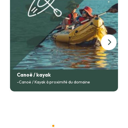
Faisselle de chèvre au miel
Crème au thé matcha
50€ pour 2 personnes vin inclus
Le diner enfant composé de :
Salade de pomme de terre
Assortiment de charcuterie et crudité
Fromage
Tarte aux fruits de saison
12€ par enfant, boisson incluse
Plusieurs restaurants dans les alentours :
o La Maugré à Cubry (10km)
o La Terrasse à Villersexel (10km)
o Chez Nicolas Pizzeria à Rougemont (4km)
Canoë / kayak
-Canoë / Kayak à proximité du domaine