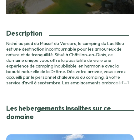
Description
Niché au pied du Massif du Vercors, le camping du Lac Bleu
est une destination incontournable pour les amoureux de
nature et de tranquillité. Situé à Châtillon-en-Diois, ce
domaine unique vous offre la possibilité de vivre une
expérience de camping inoubliable, en harmonie avec la
beauté naturelle de la Drôme. Dès votre arrivée, vous serez
accueilli par le personnel chaleureux du camping, à votre
service d'avril à septembre. Les emplacements ombragés
[ ... ]
du domaine offrent une vue imprenable sur le lac, entouré de
champs de lavande et de vignes. Ce cadre enchanteur vous
invite à la détente et à la découverte. Pour ceux qui
recherchent des activités, le camping ne manque pas
Les hebergements insolites sur ce
d'options. Vous pouvez vous relaxer au bord de la piscine
domaine
chauffée et couverte, ou choisir la rivière pour des activités
plus dynamiques telles que le canoë ou le canyoning. Le club
enfant, les animations, et le restaurant completent
parfaitement votre séjour. Entouré par des attractions
naturelles comme le Parc Naturel Régional du Vercors et le