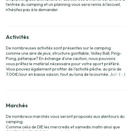
l'entrée du camping et un planning vous sera remis à l'accueil,
n'hésitez pas à le demander.
Activités
De nombreuses activités sont présentes sur le camping
comme une aire de jeux, structure gonflable, Volley Ball, Ping-
Pong, pétanque? En échange d'une caution, nous pouvons
vous prêtez le matériel nécessaire pour votre sport préféré.
Vous pouvez également profiter de l'activité pêche, au prix de
7.00€/jour en basse saison, tout au long de la journée. Juillet
[ ... ]
et août, seulement de 18h00 à 22h00. Le permis de pêche sera
disponible à la réception.
La location de canoë/pédalo est au prix de 6.00€/30 minutes.
Les trois toboggans en bord de lac feront la joie des petits et
grands (sous la surveillance des parents)
Marchés
De nombreux marchés vous seront proposés aux alentours du
camping.
Comme celui de DIE les mercredis et samedis matin ainsi que