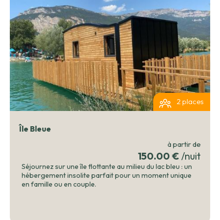
Diois, le camping du Lac Bleu est également un point de
départ idéal pour explorer la région. Profitez des marchés
locaux ou aventurez-vous sur les nombreux sentiers de
randonnée environnants. Venez au camping du Lac Bleu
pour une escapade reposante dans un cadre naturel
exceptionnel et repartez avec des souvenirs pour la vie.
2 places
Île Bleue
à partir de
150.00 €
/nuit
Séjournez sur une île flottante au milieu du lac bleu : un
hébergement insolite parfait pour un moment unique
en famille ou en couple.