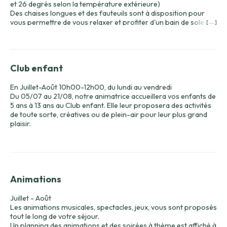
et 26 degrés selon la température extérieure)
Des chaises longues et des fauteuils sont à disposition pour
vous permettre de vous relaxer et profiter d'un bain de soleil
[ ... ]
bien mérité !
Attention les shorts de bains sont interdits dans la piscine.
Les jeux gonflables tels que matelas, grosses bouées et autres
animaux y sont interdits.
Club enfant
En Juillet-Août 10h00-12h00, du lundi au vendredi
Du 05/07 au 21/08, notre animatrice accueillera vos enfants de
5 ans à 13 ans au Club enfant. Elle leur proposera des activités
de toute sorte, créatives ou de plein-air pour leur plus grand
plaisir.
Animations
Juillet - Août
Les animations musicales, spectacles, jeux, vous sont proposés
tout le long de votre séjour.
Un planning des animations et des soirées à thème est affiché à