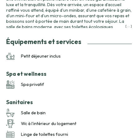
luxe et la tranquillité. Dès votre arrivée, un espace d'accueil
raffiné vous attend, équipé d'un minibar, d'une cafetière à grain,
d'un mini-four et d'un micro-ondes, assurant que vos repas et
boissons sont à portée de main durant tout votre séjour. La
salle de bains moderne, avec ses toilettes écologiques,
[ ... ]
témoigne de notre engagement pour le développement
durable sans compromettre votre confort. Les vastes baies
Équipements et services
vitrées sont sans conteste le point fort du Dôme Orion. Elles
vous plongent dans un écrin de nature où l'observation des
étoiles devient une expérience magique depuis le confort de
Petit déjeuner inclus
votre lit. Par ailleurs, le grand lit équipé de linge de haute qualité
promet un sommeil réparateur après une journée passée à
explorer les environs ou à profiter des activités proposées sur
Spa et wellness
le domaine. Cerise sur le gâteau, le spa privatif installé sur la
terrasse de votre dôme est une invitation au bien-être. Que ce
Spa privatif
soit par une fraîche matinée ou sous le ciel étoilé du Livradois-
Forez, plongez dans cette eau chaude fumante et laissez vos
soucis derrière vous. Grâce à ce cadre idyllique, le Dôme Orion
Sanitaires
& Spa vous promet un séjour déconnecté et réparateur qui
réchauffera vos souvenirs pour longtemps.
Salle de bain
Wc à l'intérieur du logement
Linge de toilettes fourni